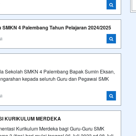
i
ru SMKN 4 Palembang Tahun Pelajaran 2024/2025
li
H
ala Sekolah SMKN 4 Palembang Bapak Sumin Eksan,
pengarahan kepada seluruh Guru dan Pegawai SMK
li
TASI KURIKULUM MERDEKA
ementasi Kurikulum Merdeka bagi Guru-Guru SMK
 3 (tiga) hari mulai tanggal 06 Juli 2023 sd 08 Juli