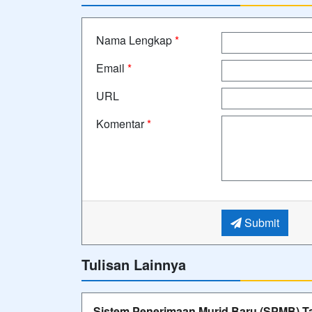
Nama Lengkap
*
Email
*
URL
Komentar
*
Submit
Tulisan Lainnya
Sistem Penerimaan Murid Baru (SPMB) Ta