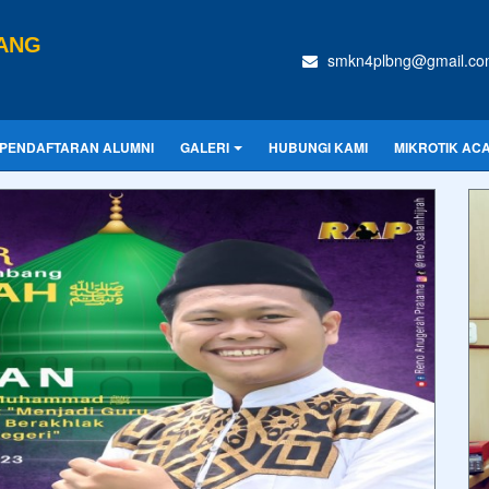
BANG
smkn4plbng@gmail.co
PENDAFTARAN ALUMNI
GALERI
HUBUNGI KAMI
MIKROTIK AC