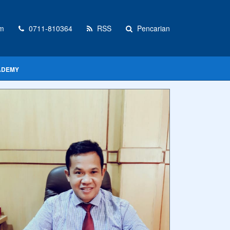
m
0711-810364
RSS
Pencarian
ADEMY