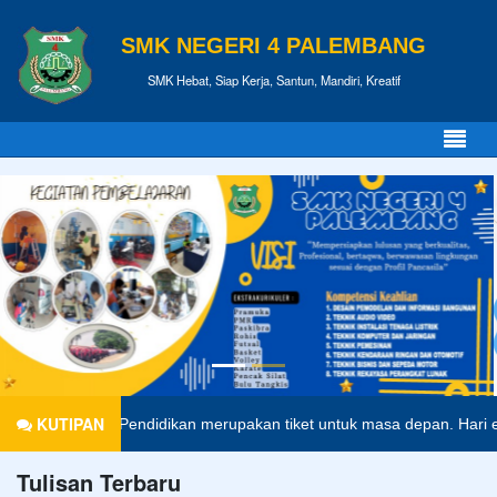
SMK NEGERI 4 PALEMBANG
SMK Hebat, Siap Kerja, Santun, Mandiri, Kreatif
KUTIPAN
Pendidikan merupakan tiket untuk masa depan. Hari esok untuk or
Tulisan Terbaru